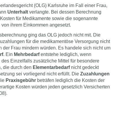
erlandesgericht (OLG) Karlsruhe im Fall einer Frau,
Mann
Unterhalt
verlangte. Bei dessen Berechnung
en Kosten für Medikamente sowie die sogenannte
n von ihrem Einkommen angesetzt.
ltsberechnung ging das OLG jedoch nicht mit. Die
Zuzahlungen für die medikamentöse Versorgung nicht
der Frau mindern würden. Es handele sich nicht um
rf
. Ein
Mehrbedarf
entstehe lediglich, wenn
es Einzelfalls zusätzliche Mittel für besondere
, die durch den
Elementarbedarf
nicht gedeckt
zung sei vorliegend nicht erfüllt. Die
Zuzahlungen
die
Praxisgebühr
beträfen lediglich die Kosten der
artige Kosten würden jeden gesetzlich Versicherten
08).