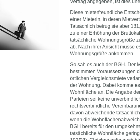
Vertrag angegeben, ist dies une
Diese mieterfreundliche Entsch
einer Mieterin, in deren Mietv
Tatsächlich betrug sie aber 131
zu einer Erhöhung der Bruttokal
tatsächliche Wohnungsgröße zu
ab. Nach ihrer Ansicht müsse e
Wohnungsgröße ankommen.
So sah es auch der BGH. Der M
bestimmten Voraussetzungen di
örtlichen Vergleichsmiete verl
der Wohnung. Dabei komme es gr
Wohnfläche an. Die Angabe der
Parteien sei keine unverbindli
rechtsverbindliche Vereinbarun
davon abweichende tatsächlich
wenn die Wohnflächenabweichun
BGH bereits für den umgekehrt
tatsächliche Wohnfläche gering