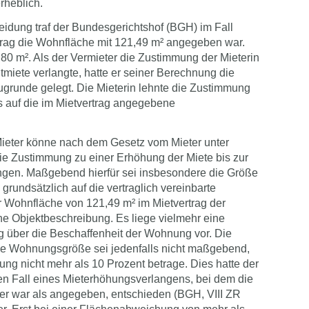
rheblich.
eidung traf der Bundesgerichtshof (BGH) im Fall
ertrag die Wohnfläche mit 121,49 m² angegeben war.
,80 m². Als der Vermieter die Zustimmung der Mieterin
tmiete verlangte, hatte er seiner Berechnung die
grunde gelegt. Die Mieterin lehnte die Zustimmung
s auf die im Mietvertrag angegebene
ieter könne nach dem Gesetz vom Mieter unter
e Zustimmung zu einer Erhöhung der Miete bis zur
angen. Maßgebend hierfür sei insbesondere die Größe
undsätzlich auf die vertraglich vereinbarte
 Wohnfläche von 121,49 m² im Mietvertrag der
che Objektbeschreibung. Es liege vielmehr eine
g über die Beschaffenheit der Wohnung vor. Die
e Wohnungsgröße sei jedenfalls nicht maßgebend,
g nicht mehr als 10 Prozent betrage. Dies hatte der
en Fall eines Mieterhöhungsverlangens, bei dem die
er war als angegeben, entschieden (BGH, VIII ZR